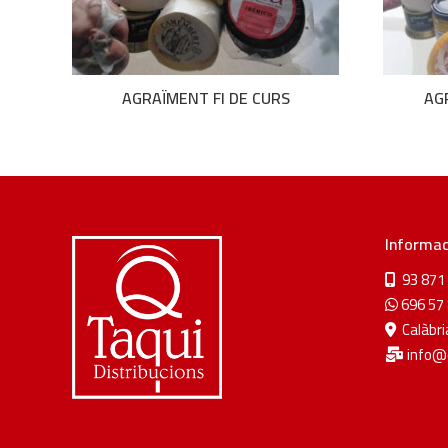
AGRAÏMENT FI DE CURS
AG
Informac
93 871 
696 57 
Calàbria
info@d