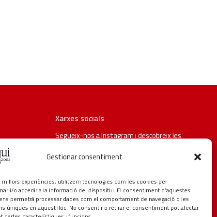
Xarxes socials
Segueix-nos a Instagram i descobreix les
últimes promocions i novetats de Taqui.
Gestionar consentiment
#taqui #distribucionstaqui #restauracio
#delicatessen #hosteleria #lagarriga
es millors experiències, utilitzem tecnologies com les cookies per
 i/o accedir a la informació del dispositiu. El consentiment d’aquestes
 ens permetrà processar dades com el comportament de navegació o les
ons úniques en aquest lloc. No consentir o retirar el consentiment pot afectar
 certes característiques i funcions.