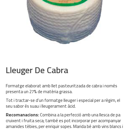
Lleuger De Cabra
Formatge elaborat amb llet pasteuritzada de cabra i només
presenta un 27% de matèria grassa.
Tot i tractar-se d’un formatge lleuger i especial per a règim, el
seu sabor és suau i lleugerament àcid.
Recomanacions:
Combina a la perfecció amb una llesca de pa
cruixent i fruita seca; també es pot incorporar per acompanyar
amanides tèbies, per enriquir sopes. Marida bé amb vins blancs i