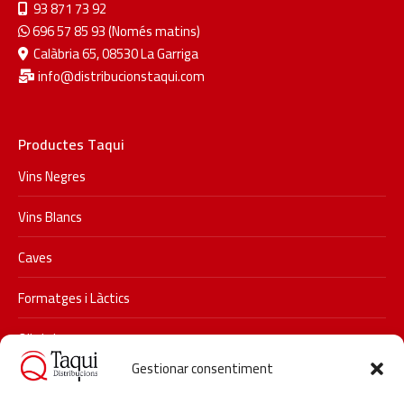
93 871 73 92
696 57 85 93 (Només matins)
Calàbria 65, 08530 La Garriga
info@distribucionstaqui.com
Productes Taqui
Vins Negres
Vins Blancs
Caves
Formatges i Làctics
Olis i vinagres
Gestionar consentiment
Xarxes socials