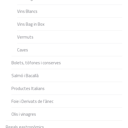
Vins Blancs
Vins Bag in Box
Vermuts
Caves
Bolets, tòfones i conserves
Salmó i Bacallà
Productes Italians
Foie i Derivats de l’ànec
Olis i vinagres
Regals gastronòmics