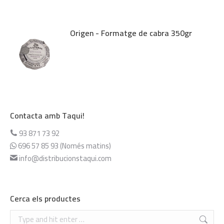
Origen - Formatge de cabra 350gr
Contacta amb Taqui!
93 871 73 92
696 57 85 93 (Només matins)
info@distribucionstaqui.com
Cerca els productes
Search: