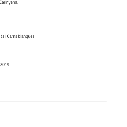
 Carinyena.
s i Carns blanques
 2019