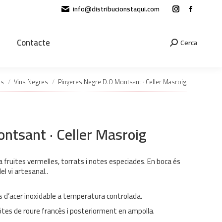
info@distribucionstaqui.com
Instagram
Facebook
page
page
opens
opens
Contacte
Search:
Cerca
in
in
new
new
window
window
es
Vins Negres
Pinyeres Negre D.O Montsant · Celler Masroig
ntsant · Celler Masroig
 fruites vermelles, torrats i notes especiades. En boca és
el vi artesanal..
s d’acer inoxidable a temperatura controlada.
tes de roure francès i posteriorment en ampolla.