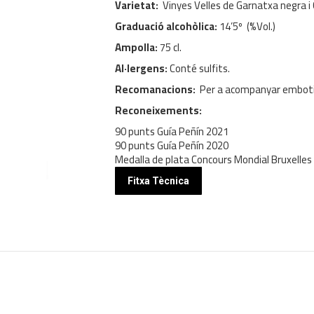
Varietat:
Vinyes Velles de Garnatxa negra i
Graduació alcohòlica:
14’5º (%Vol.)
Ampolla:
75 cl.
Al·lergens:
Conté sulfits.
Recomanacions:
Per a acompanyar embotit
Reconeixements:
90 punts Guía Peñín 2021
90 punts Guía Peñín 2020
Medalla de plata Concours Mondial Bruxelles
Fitxa Tècnica