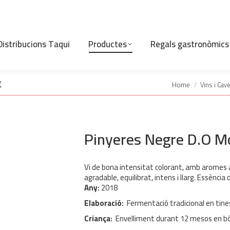
Distribucions Taqui
Productes
Regals gastronòmics
You are here:
g
Home
Vins i Cav
Pinyeres Negre D.O Mo
Vi de bona intensitat colorant, amb aromes a
agradable, equilibrat, intens i llarg. Essència d
Any:
2018
Elaboració:
Fermentació tradicional en tine
Criança:
Envelliment durant 12 mesos en bó