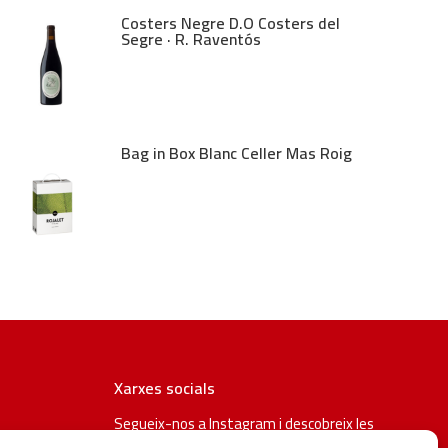
Costers Negre D.O Costers del
Segre · R. Raventós
Bag in Box Blanc Celler Mas Roig
Xarxes socials
Segueix-nos a Instagram i descobreix les