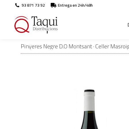
93 871 73 92
Entrega en 24h/48h
Pinyeres Negre D.O Montsant · Celler Masroi