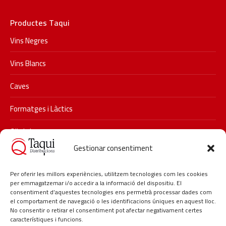
Productes Taqui
Vins Negres
Vins Blancs
Caves
Formatges i Làctics
Olis i vinagres
Gestionar consentiment
Xarxes socials
Segueix-nos a Instagram i descobreix les últimes promocions i
Per oferir les millors experiències, utilitzem tecnologies com les cookies
per emmagatzemar i/o accedir a la informació del dispositiu. El
novetats de Taqui.
consentiment d’aquestes tecnologies ens permetrà processar dades com
#taqui #distribucionstaqui #restauracio #delicatessen
el comportament de navegació o les identificacions úniques en aquest lloc.
No consentir o retirar el consentiment pot afectar negativament certes
#hosteleria #lagarriga
característiques i funcions.