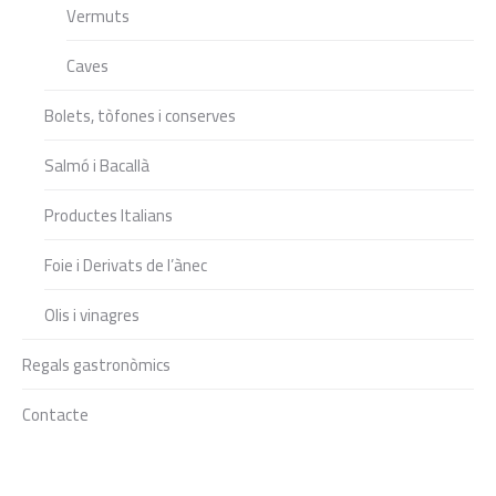
Vermuts
Caves
Bolets, tòfones i conserves
Salmó i Bacallà
Productes Italians
Foie i Derivats de l’ànec
Olis i vinagres
Regals gastronòmics
Contacte