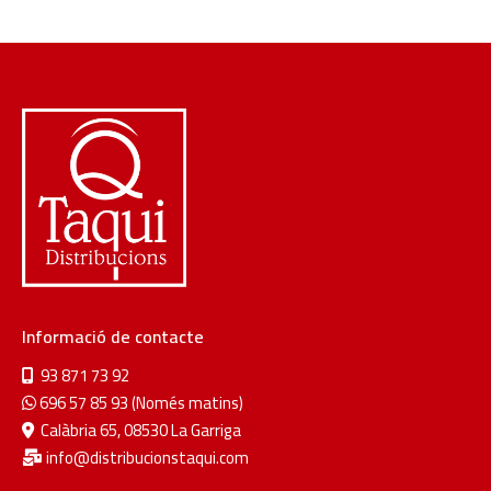
Informació de contacte
93 871 73 92
696 57 85 93 (Només matins)
Calàbria 65, 08530 La Garriga
info@distribucionstaqui.com