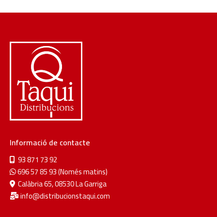
Informació de contacte
93 871 73 92
696 57 85 93 (Només matins)
Calàbria 65, 08530 La Garriga
info@distribucionstaqui.com