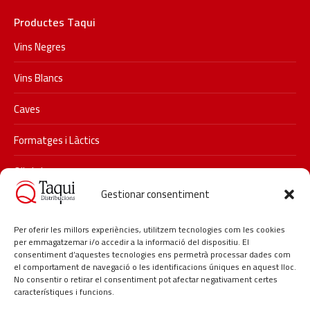
Productes Taqui
Vins Negres
Vins Blancs
Caves
Formatges i Làctics
Olis i vinagres
Gestionar consentiment
Xarxes socials
Segueix-nos a Instagram i descobreix les últimes promocions i
Per oferir les millors experiències, utilitzem tecnologies com les cookies
per emmagatzemar i/o accedir a la informació del dispositiu. El
novetats de Taqui.
consentiment d’aquestes tecnologies ens permetrà processar dades com
#taqui #distribucionstaqui #restauracio #delicatessen
el comportament de navegació o les identificacions úniques en aquest lloc.
No consentir o retirar el consentiment pot afectar negativament certes
#hosteleria #lagarriga
característiques i funcions.